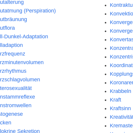
utalterung
Kontraktu
utatmung (Perspiration)
Konvekti
utbräunung
Konverge
utflora
Konverge
ll-Dunkel-Adaptation
Konverta
lladaption
Konzentra
rzfrequenz
Konzentri
rzminutenvolumen
Koordinat
rzrhythmus
Kopplungs
rzschlagvolumen
Koronare
terosexualität
Krabbeln
rnstammreflexe
Kraft
rnstromwellen
Kraftsinn
stogenese
Kreativitä
cken
Kremaster
lokrine Sekretion