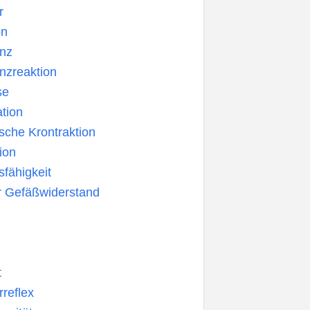
r
on
nz
nzreaktion
se
tion
sche Krontraktion
ion
fähigkeit
r Gefäßwiderstand
t
reflex