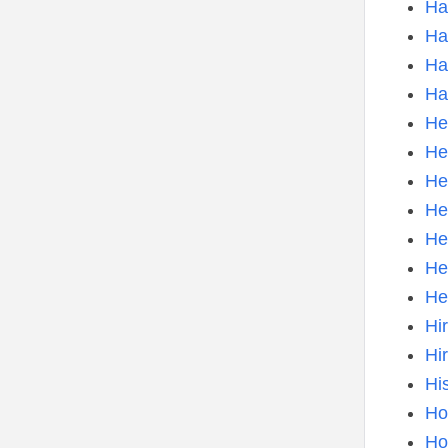
Ha
Ha
Ha
Ha
He
He
He
He
He
He
He
Hi
Hi
Hi
Ho
Ho