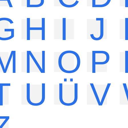
G
H
I
J
M
N
O
P
T
U
Ü
V
Z