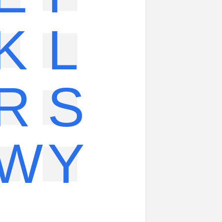
K
L
R
S
W
Y