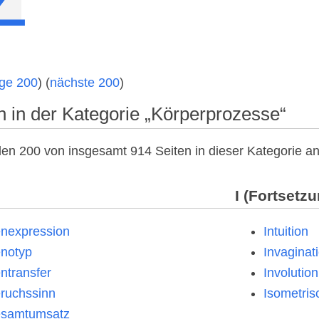
ige 200
) (
nächste 200
)
n in der Kategorie „Körperprozesse“
en 200 von insgesamt 914 Seiten in dieser Kategorie an
I (Fortsetz
nexpression
Intuition
notyp
Invaginat
ntransfer
Involution
ruchssinn
Isometris
samtumsatz