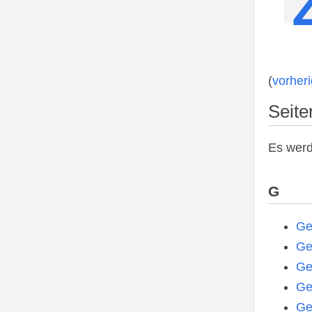
(
vorher
Seite
Es werd
G
Ge
Ge
Ge
Ge
Ge