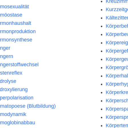
Kreuzimm
mosexualität
Kurzzeitg
möostase
Kältezitte
rmonhaushalt
Körperbe
rmonproduktion
Körperb
rmonsynthese
Körpereig
nger
Körpergef
ngern
Körperge
ngerstoffwechsel
Körpergr
stenreflex
Körperha
drolyse
Körperhyg
droxylierung
Körperkre
perpolarisation
Körpersc
matopoese (Blutbildung)
Körpersp
modynamik
Körpersp
moglobinabbau
Körperte