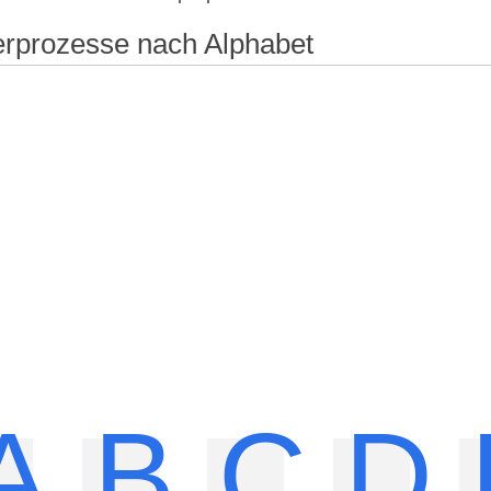
rprozesse nach Alphabet
A
B
C
D