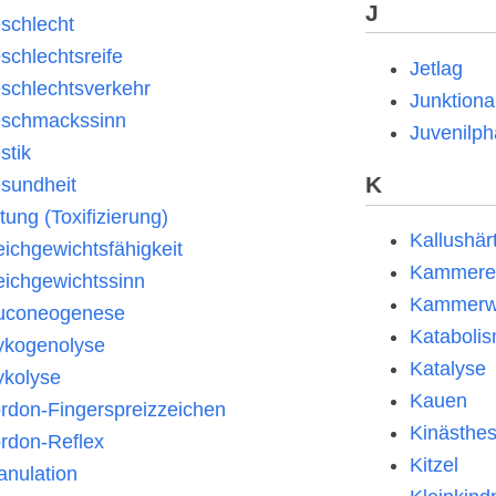
J
schlecht
schlechtsreife
Jetlag
schlechtsverkehr
Junktiona
schmackssinn
Juvenilp
stik
K
sundheit
ftung (Toxifizierung)
Kallushär
eichgewichtsfähigkeit
Kammerer
eichgewichtssinn
Kammerw
uconeogenese
Kataboli
ykogenolyse
Katalyse
ykolyse
Kauen
rdon-Fingerspreizzeichen
Kinästhes
rdon-Reflex
Kitzel
anulation