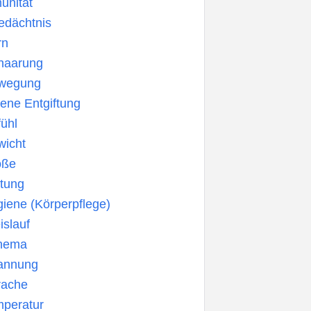
unität
edächtnis
rn
haarung
ewegung
ene Entgiftung
ühl
wicht
öße
ltung
iene (Körperpflege)
islauf
hema
annung
rache
mperatur