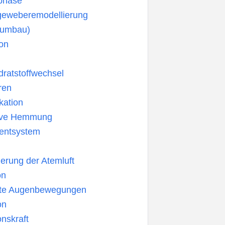
dphase
eweberemodellierung
numbau)
on
ratstoffwechsel
ren
ation
ive Hemmung
entsystem
ierung der Atemluft
on
rte Augenbewegungen
on
onskraft