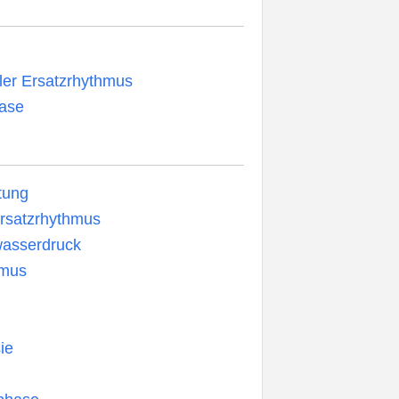
ler Ersatzrhythmus
hase
tung
satzrhythmus
asserdruck
smus
ie