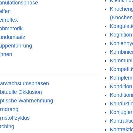
Kleinkin
anulationsphase
Knocheng
eifen
(Knoche
eifreflex
Koagulati
obmotorik
Kognition
undumsatz
Kohlenhyd
uppenführung
Kombinie
hnen
Kommunik
Kompetit
Komplem
arwachstumsphasen
Kondition
bituelle Okklusion
Kondition
ptische Wahrnehmung
Kondukti
rndrang
Konjugie
rnstoffzyklus
Kontrakti
tching
Kontrakti