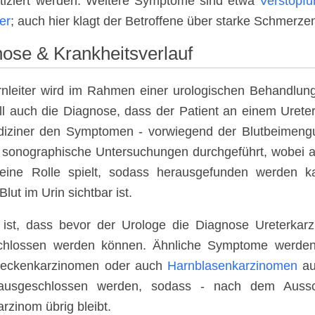
tiziert werden. Weitere Symptome sind etwa
Verstopf
er
; auch hier klagt der Betroffene über starke Schmerze
ose & Krankheitsverlauf
nleiter wird im Rahmen einer urologischen Behandlung 
ll auch die Diagnose, dass der Patient an einem Ureter
iziner den Symptomen - vorwiegend der Blutbeimengu
 sonographische Untersuchungen durchgeführt, wobei
eine Rolle spielt, sodass herausgefunden werden k
lut im Urin sichtbar ist.
 ist, dass bevor der Urologe die Diagnose Ureterkarz
chlossen werden können. Ähnliche Symptome werde
beckenkarzinomen oder auch
Harnblasenkarzinomen
au
ausgeschlossen werden, sodass - nach dem Aussc
arzinom übrig bleibt.