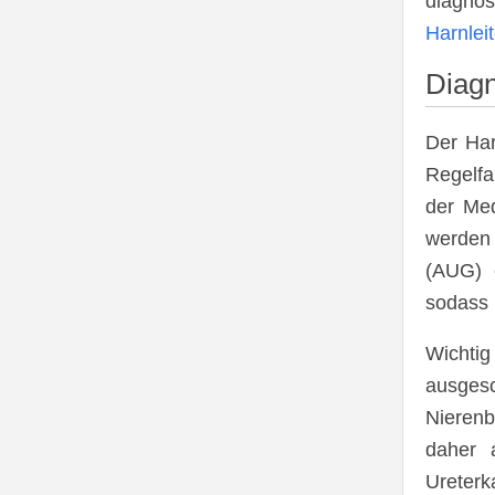
diagnos
Harnleit
Diagn
Der Har
Regelfa
der Med
werden
(AUG) 
sodass B
Wichtig
ausges
Nieren
daher 
Ureterk