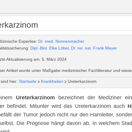
erkarzinom
izinische Expertise:
Dr. med. Nonnenmacher
litätssicherung:
Dipl.-Biol. Elke Löbel
,
Dr. rer. nat. Frank Meyer
zte Aktualisierung am: 5. März 2024
ser Artikel wurde unter Maßgabe medizinischer Fachliteratur und wissen
 sind hier:
Startseite
Krankheiten
Ureterkarzinom
 einem
Ureterkarzinom
bezeichnet der Mediziner ein
ter befindet. Mitunter wird das Ureterkarzinom auch
H
befällt der Tumor jedoch nicht nur den Harnleiter, sond
selbst. Die Prognose hängt davon ab, in welchem Sta
 wird.