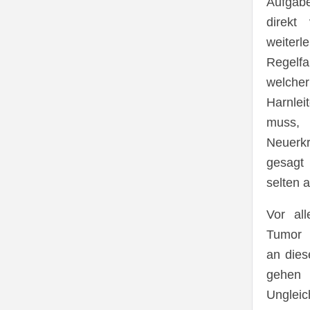
Aufgab
direkt
weiterl
Regelf
welc
Harnle
muss,
Neuerk
gesagt
selten au
Vor al
Tumor b
an dies
gehe
Ungleic