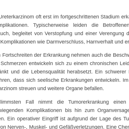
Ureterkarzinom oft erst im fortgeschrittenen Stadium e
plikationen. Typischerweise leiden die Betroffen
uch, begleitet von Verstopfung und einer Verengung de
Komplikationen wie Darmverschluss, Harnverhalt und er
 Fortschreiten der Erkrankung nehmen auch die Beschw
 Schmerzen entwickeln sich zu einem chronischen Leid
änkt und die Lebensqualität herabsetzt. Ein schwerer
hren, dass sich seelische Erkrankungen entwickeln. I
arzinom streuen und weitere Organe befallen.
limmsten Fall nimmt die Tumorerkrankung einen t
wiegenden Komplikationen bis hin zum Organversag
en. Ein operativer Eingriff ist aufgrund der Lage des 
von Nerven-, Muskel- und Gefäßverletzungen. Eine Chemo