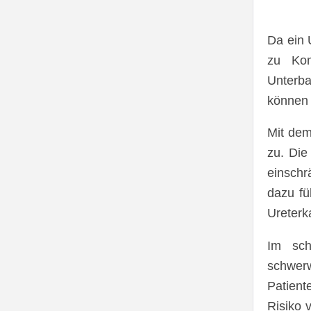
Da ein 
zu Kom
Unterba
können 
Mit dem
zu. Die
einschr
dazu fü
Ureterk
Im sch
schwer
Patient
Risiko 