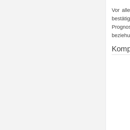
Vor all
bestäti
Progno
beziehu
Kompl