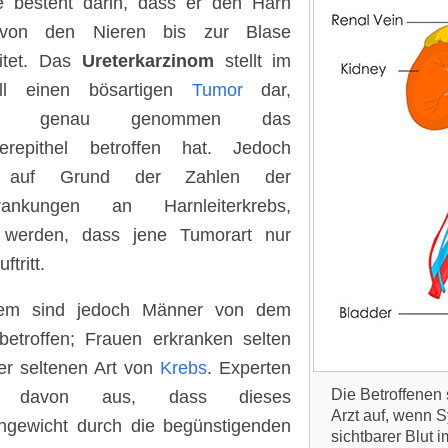
e besteht darin, dass er den Harn
 von den Nieren bis zur Blase
eitet. Das
Ureterkarzinom
stellt im
all einen bösartigen
Tumor
dar,
her genau genommen das
iterepithel betroffen hat. Jedoch
 auf Grund der Zahlen der
rankungen an Harnleiterkrebs,
 werden, dass jene Tumorart nur
ftritt.
lem sind jedoch Männer von dem
etroffen; Frauen erkranken selten
er seltenen Art von
Krebs
. Experten
Die Betroffenen 
n davon aus, dass dieses
Arzt auf, wenn
hgewicht durch die begünstigenden
sichtbarer Blut 