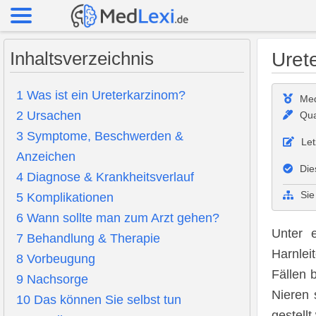
Inhaltsverzeichnis
Uret
1
Was ist ein Ureterkarzinom?
Med
2
Ursachen
Qua
3
Symptome, Beschwerden &
Let
Anzeichen
Die
4
Diagnose & Krankheitsverlauf
Sie
5
Komplikationen
6
Wann sollte man zum Arzt gehen?
Unter
7
Behandlung & Therapie
Harnlei
8
Vorbeugung
Fällen 
9
Nachsorge
Nieren 
10
Das können Sie selbst tun
gestellt