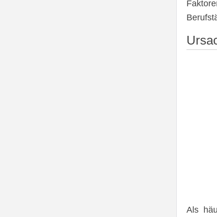
Fakto
Berufstä
Ursa
Als häu