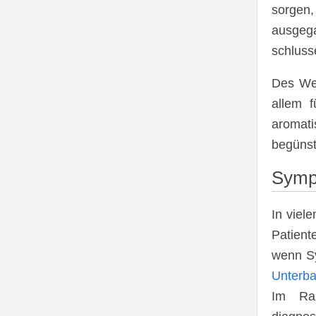
sorgen,
ausgeg
schluss
Des Wei
allem f
aromat
begünst
Symp
In viel
Patient
wenn S
Unterb
Im Rah