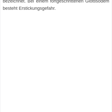
bezeichnet. Bei einem fortgeschrittenen Glottisödem
besteht Erstickungsgefahr.