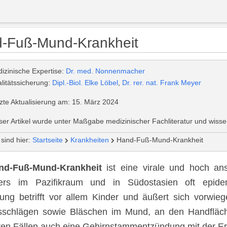
-Fuß-Mund-Krankheit
izinische Expertise:
Dr. med. Nonnenmacher
litätssicherung:
Dipl.-Biol. Elke Löbel
,
Dr. rer. nat. Frank Meyer
zte Aktualisierung am: 15. März 2024
ser Artikel wurde unter Maßgabe medizinischer Fachliteratur und wissen
 sind hier:
Startseite
Krankheiten
Hand-Fuß-Mund-Krankheit
nd-Fuß-Mund-Krankheit
ist eine virale und hoch ans
ers im Pazifikraum und in Südostasien oft epid
ung betrifft vor allem Kinder und äußert sich vorwie
sschlägen sowie Bläschen im Mund, an den Handfläc
ren Fällen auch eine Gehirnstammentzündung mit der E