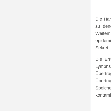
Die Han
zu den
Weitem 
epidemi
Sekret,
Die Er
Lymphs
Übertra
Übertra
Speich
kontami