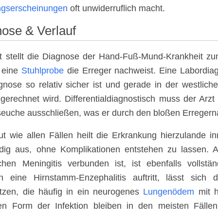
gserscheinungen
oft unwiderruflich macht.
ose & Verlauf
t stellt die Diagnose der Hand-Fuß-Mund-Krankheit zun
 eine
Stuhlprobe
die Erreger nachweist. Eine Labordiagno
gnose so relativ sicher ist und gerade in der westlic
 gerechnet wird. Differentialdiagnostisch muss der Arz
euche ausschließen, was er durch den bloßen Erregern
ut wie allen Fällen heilt die Erkrankung hierzulande 
ndig aus, ohne Komplikationen entstehen zu lassen. A
chen Meningitis verbunden ist, ist ebenfalls vollstä
 eine Hirnstamm-Enzephalitis auftritt, lässt sich 
tzen, die häufig in ein neurogenes
Lungenödem
mit h
n Form der Infektion bleiben in den meisten Fällen