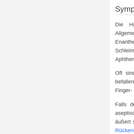
Symp
Die H
Allgem
Enanth
Schleim
Aphthen
Oft si
befalle
Finger-
Falls d
asepti
äußert 
Rücken