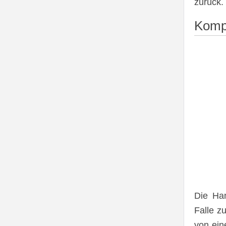
zurück.
Kompl
Die Han
Falle z
von ein