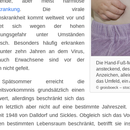
ckende, aber meist harmlose
krankung
. Die virale
onskrankheit kommt weltweit vor und
eitet sich wegen der hohen
ckungsgefahr unter Umständen
isch. Besonders häufig erkranken
 unter zehn Jahren an dem Virus,
auch Erwachsene sind vor der
Die Hand-Fuß-Mu
n nicht gefeit.
ansteckend, desh
Anzeichen, alle
pätsommer erreicht die
das Umfeld, ein
© groisboeck – sto
itsvorkommnis grundsätzlich einen
ert, allerdings beschränkt sich das
en letztlich aber nicht auf eine bestimmte Jahreszeit
it 1948 von Dalldorf und Sickles. Obgleich sich das V
en bestimmten Lebensraum beschränkt, betrifft sie 