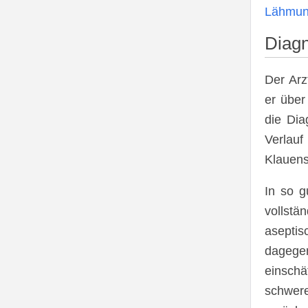
Lähmun
Diagn
Der Arz
er über
die Dia
Verlauf
Klauens
In so g
vollstä
aseptis
dagegen
einschä
schwere