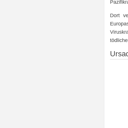
Pazifik
Dort ve
Europas
Viruskr
tödliche
Ursa