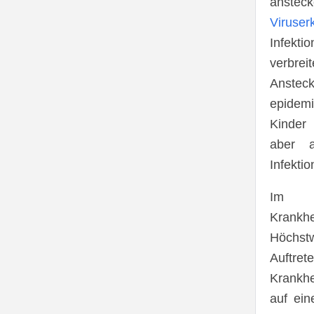
anste
Viruser
Infekti
verbr
Anste
epidem
Kinder
aber 
Infektio
Im S
Krankhe
Höchstw
Auftret
Krankhe
auf ein