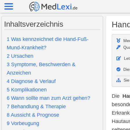
Inhaltsverzeichnis
Hand
1
Was kennzeichnet die Hand-Fuß-
Med
Mund-Krankheit?
Qua
2
Ursachen
Let
3
Symptome, Beschwerden &
Die
Anzeichen
Sie
4
Diagnose & Verlauf
5
Komplikationen
Die
Ha
6
Wann sollte man zum Arzt gehen?
besond
7
Behandlung & Therapie
Erkrank
8
Aussicht & Prognose
Hautau
9
Vorbeugung
seltene