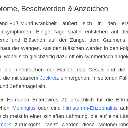
tome, Beschwerden & Anzeichen
and-Fuß-Mund-Krankheit äußert sich in den 
einsymptomen. Einige Tage später entstehen auf d
eme und Bläschen auf der Zunge, dem Gaumens, 
haut der Wangen. Aus den Bläschen werden in den Fo
, wobei sich gleichzeitig dazu oft ein symmetrisch ange
nd die Innenflächen der Hände, das Gesäß und die
n, die mit starkem
Juckreiz
einhergehen. In seltenen Fälle
 und Zehennägel ein.
er Humanen Enterovirus 71 ursächlich für die Erkra
schen
Meningitis
oder eine
Hirnstamm-Enzephalitis
auft
sich meist in einer schlaffen Lähmung, die auf eine L
mark
zurückgeht. Meist werden diese Motoneuronen