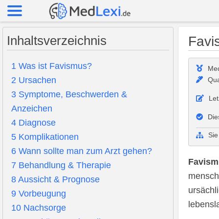
Inhaltsverzeichnis
Favi
1
Was ist Favismus?
Med
2
Ursachen
Qua
3
Symptome, Beschwerden &
Let
Anzeichen
Die
4
Diagnose
Sie
5
Komplikationen
6
Wann sollte man zum Arzt gehen?
Favism
7
Behandlung & Therapie
menschl
8
Aussicht & Prognose
ursächl
9
Vorbeugung
lebensl
10
Nachsorge