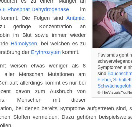
odurch es zu einem Mangel an
e-6-Phosphat-Dehydrogenase
im
 kommt. Die Folgen sind
Anämie
,
zu geringe Konzentration an
obin im Blut sowie immer wieder
tende
Hämolysen
, bei welchen es zu
erstörung der
Erythrozyten
kommt.
Favismus geht ni
schwerwiegenden
amt weisen etwas weniger als 8
Symptomen einhe
sind
Bauchschm
t aller Menschen Mutationen am
Fieber
,
Schüttelf
n auf; allerdings kommt es nur bei
Schwächegefüh
ozent davon zum Ausbruch von
© TheVisualsYouNe
mus. Menschen mit dieser
tion, bei denen bereits Symptome aufgetreten sind, sol
ichen Stoffen vermeiden. Dazu gehören beispielswei
ollen.