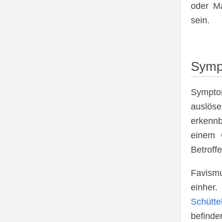
oder M
sein.
Symp
Sympto
auslös
erkennb
einem 
Betroffe
Favismu
einher
Schüttel
befinde