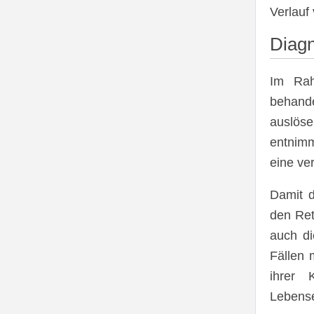
Verlauf
Diag
Im Rah
behand
auslös
entnimm
eine ver
Damit d
den Ret
auch di
Fällen 
ihrer
Lebense