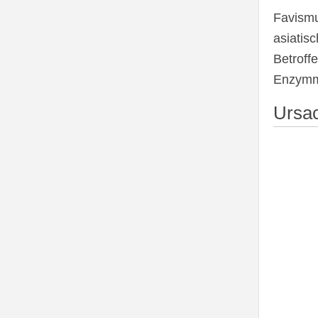
Favismu
asiatis
Betrof
Enzymm
Ursa