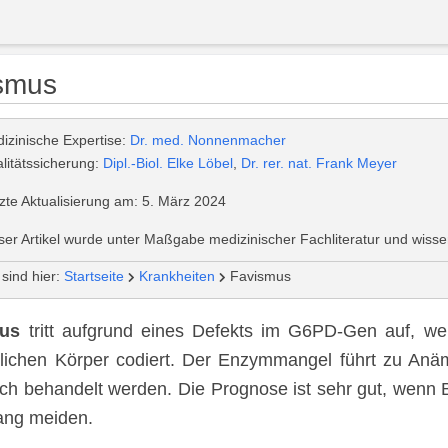
smus
izinische Expertise:
Dr. med. Nonnenmacher
litätssicherung:
Dipl.-Biol. Elke Löbel
,
Dr. rer. nat. Frank Meyer
zte Aktualisierung am: 5. März 2024
ser Artikel wurde unter Maßgabe medizinischer Fachliteratur und wissen
 sind hier:
Startseite
Krankheiten
Favismus
us
tritt aufgrund eines Defekts im G6PD-Gen auf, we
ichen Körper codiert. Der Enzymmangel führt zu Anä
ich behandelt werden. Die Prognose ist sehr gut, wenn
ang meiden.