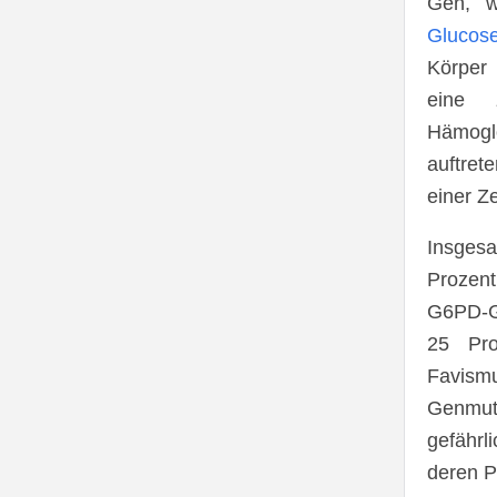
Gen, w
Glucos
Körper
eine 
Hämogl
auftre
einer Z
Insges
Prozen
G6PD-Ge
25 Pr
Favis
Genmuta
gefährl
deren P