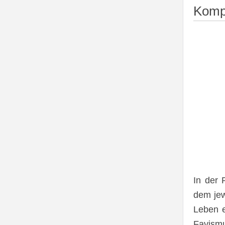
Kompl
In der 
dem jew
Leben e
Favismu