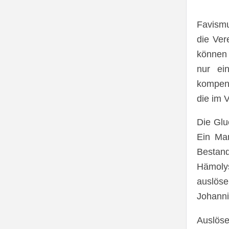
Favismu
die Ver
können
nur e
kompens
die im 
Die Glu
Ein Man
Bestand
Hämolys
auslöse
Johanni
Auslöse