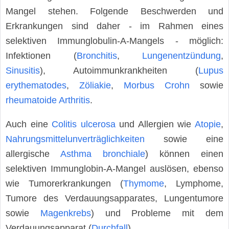
Mangel stehen. Folgende Beschwerden und
Erkrankungen sind daher - im Rahmen eines
selektiven Immunglobulin-A-Mangels - möglich:
Infektionen (
Bronchitis
,
Lungenentzündung
,
Sinusitis
), Autoimmunkrankheiten (
Lupus
erythematodes
,
Zöliakie
,
Morbus Crohn
sowie
rheumatoide Arthritis
.
Auch eine
Colitis ulcerosa
und Allergien wie
Atopie
,
Nahrungsmittelunverträglichkeiten
sowie eine
allergische
Asthma bronchiale
) können einen
selektiven Immunglobin-A-Mangel auslösen, ebenso
wie Tumorerkrankungen (
Thymome
, Lymphome,
Tumore des Verdauungsapparates, Lungentumore
sowie
Magenkrebs
) und Probleme mit dem
Verdauungsapparat (
Durchfall
).