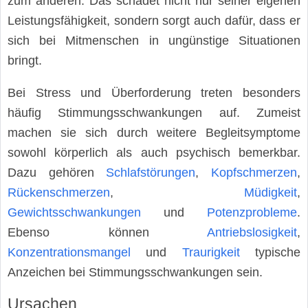
zum anderen. Das schadet nicht nur seiner eigenen
Leistungsfähigkeit, sondern sorgt auch dafür, dass er
sich bei Mitmenschen in ungünstige Situationen
bringt.
Bei Stress und Überforderung treten besonders
häufig Stimmungsschwankungen auf. Zumeist
machen sie sich durch weitere Begleitsymptome
sowohl körperlich als auch psychisch bemerkbar.
Dazu gehören
Schlafstörungen
,
Kopfschmerzen
,
Rückenschmerzen
,
Müdigkeit
,
Gewichtsschwankungen
und
Potenzprobleme
.
Ebenso können
Antriebslosigkeit
,
Konzentrationsmangel
und
Traurigkeit
typische
Anzeichen bei Stimmungsschwankungen sein.
Ursachen