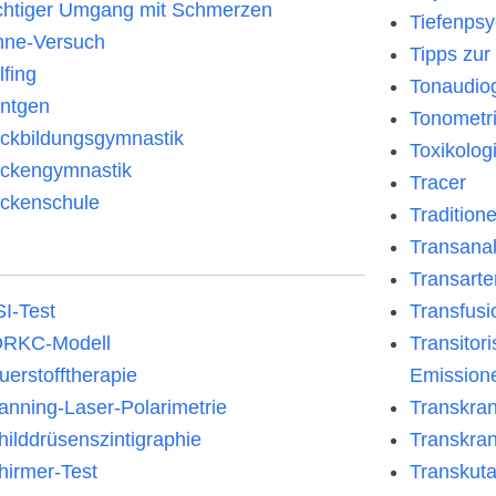
chtiger Umgang mit Schmerzen
Tiefenpsy
nne-Versuch
Tipps zur
lfing
Tonaudi
ntgen
Tonometr
ckbildungsgymnastik
Toxikolog
ckengymnastik
Tracer
ckenschule
Tradition
Transanal
Transarte
SI-Test
Transfusi
RKC-Modell
Transitor
uerstofftherapie
Emission
anning-Laser-Polarimetrie
Transkran
hilddrüsenszintigraphie
Transkran
hirmer-Test
Transkuta