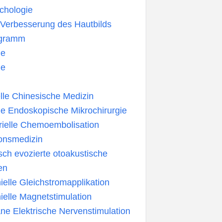
chologie
 Verbesserung des Hautbilds
ogramm
ie
ie
elle Chinesische Medizin
e Endoskopische Mikrochirurgie
rielle Chemoembolisation
onsmedizin
isch evozierte otoakustische
en
ielle Gleichstromapplikation
ielle Magnetstimulation
ne Elektrische Nervenstimulation