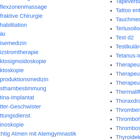
Tapeverb
flexzonenmassage
Tattoo en
fraktive Chirurgie
Tauchmed
habilitation
Terlusollo
iki
Test d2
isemedizin
Testikulä
izstromtherapie
Tetanus-
ktosigmoidoskopie
Therapeu
ktoskopie
Therapeu
produktionsmedizin
Therapeut
stharnbestimmung
Thermalif
tina-Implantat
Thoraxdr
tter-Geschwister
Thromben
ttungsdienst
Thrombol
inoskopie
Thrombos
chtig Atmen mit Atemgymnastik
Thyroide