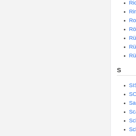
Ri
Ri
Ro
Rö
Rü
Rü
Rü
S
SI
SO
Sa
Sc
Sc
Sc