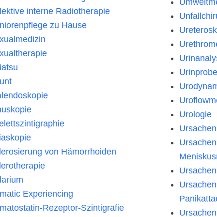
Umweltme
lektive interne Radiotherapie
Unfallchir
niorenpflege zu Hause
Ureterosk
xualmedizin
Urethrome
xualtherapie
Urinanaly
iatsu
Urinprob
unt
Urodynam
alendoskopie
Uroflowme
nuskopie
Urologie
elettszintigraphie
Ursachen
iaskopie
Ursachen
lerosierung von Hämorrhoiden
Meniskusr
lerotherapie
Ursachen
larium
Ursachen
matic Experiencing
Panikatt
matostatin-Rezeptor-Szintigrafie
Ursachen