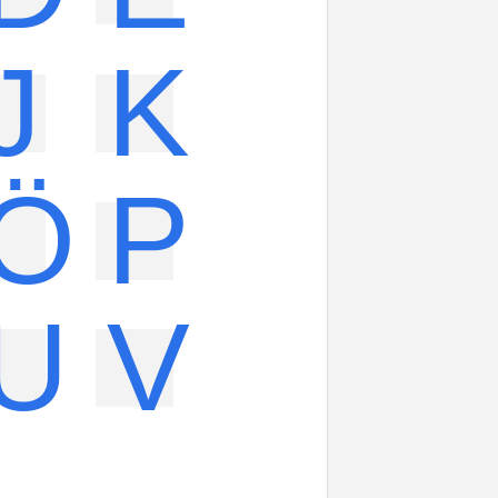
J
K
Ö
P
U
V