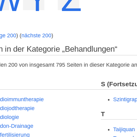
ige 200
) (
nächste 200
)
n in der Kategorie „Behandlungen“
en 200 von insgesamt 795 Seiten in dieser Kategorie an
S (Fortsetz
dioimmuntherapie
Szintigra
diojodtherapie
T
diologie
don-Drainage
Taijiquan
ertilisierung