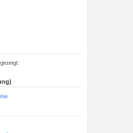
gezeigt:
ung)
phie