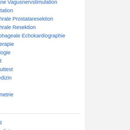
ne Vagusnervstimulation
tation
hrale Prostataresektion
hrale Resektion
phageale Echokardiographie
erapie
logie
t
uttest
dizin
etrie
l