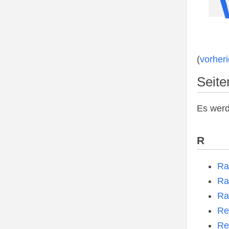
(
vorher
Seite
Es werd
R
Ra
Ra
Ra
Re
Ref