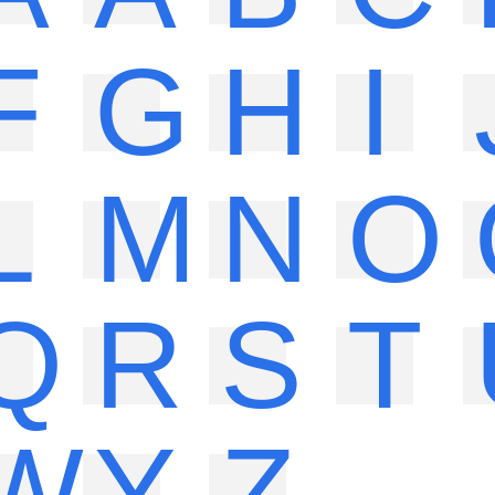
F
G
H
I
L
M
N
O
Q
R
S
T
W
Y
Z