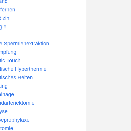
and
tfernen
izin
gie
re Spermienextraktion
Impfung
tic Touch
tische Hyperthermie
isches Reiten
ting
ainage
darteriektomie
yse
eprophylaxe
ktomie