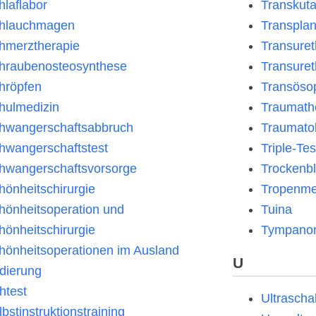
hlaflabor
Transkuta
hlauchmagen
Transplan
hmerztherapie
Transuret
hraubenosteosynthese
Transuret
hröpfen
Transöso
hulmedizin
Traumath
hwangerschaftsabbruch
Traumato
hwangerschaftstest
Triple-Tes
hwangerschaftsvorsorge
Trockenbl
hönheitschirurgie
Tropenme
hönheitsoperation und
Tuina
hönheitschirurgie
Tympanom
hönheitsoperationen im Ausland
U
dierung
htest
Ultraschal
lbstinstruktionstraining