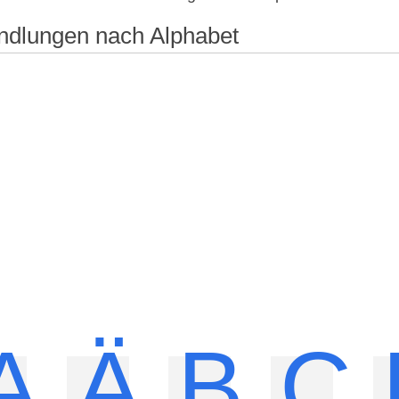
ndlungen nach Alphabet
A
Ä
B
C